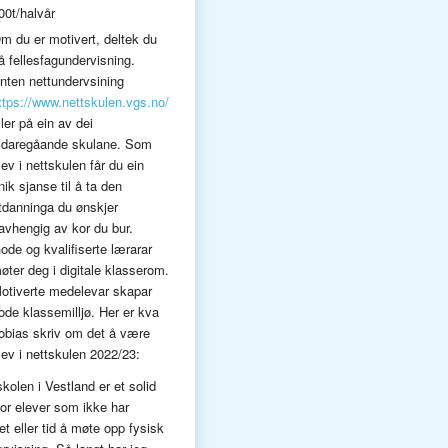
00t/halvår
m du er motivert, deltek du
å fellesfagundervisning.
nten nettundervsining
ttps://www.nettskulen.vgs.no/
ller på ein av dei
idaregåande skulane. Som
lev i nettskulen får du ein
nik sjanse til å ta den
tdanninga du ønskjer
avhengig av kor du bur.
ode og kvalifiserte lærarar
øter deg i digitale klasserom.
otiverte medelevar skapar
ode klassemilljø. Her er kva
obias skriv om det å være
lev i nettskulen 2022/23:
kolen i Vestland er et solid
 for elever som ikke har
et eller tid å møte opp fysisk