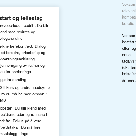
Voksen 
relevant
tart og fellesfag
kompeta
læretid
røveperiode i bedrift: Du blir
jend med bedrifta og
Voksen
ollegane dine.
bestått 
eikne lærekontrakt: Dialog
eller fag
ed foreldre, orientering og
anna
orventningsavklaring.
utdanni
jennomgang av rutiner og
(eks tøm
lan for opplæringa.
helsefag
ppstartsamling
år læret
SE-kurs og andre naudsynte
urs du må ha med omsyn til
HMS
ppstart: Du blir kjend med
rbeidsmetodar og rutinane i
edrifta. Fokus på å vere
rbeidstakar. Du må føre
raksislogg i faget,