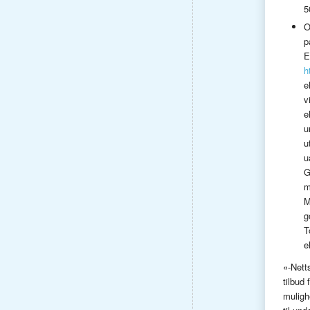
5
O
p
E
h
e
v
e
u
u
u
G
m
M
g
T
e
«-Netts
tilbud
muligh