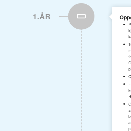
1.ÅR
Opps
P
k
k
T
m
f
G
p
O
F
k
O
a
b
a
p