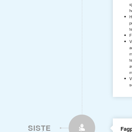
s
h
H
p
t
F
V
a
m
t
a
m
V
s
SISTE
Fag