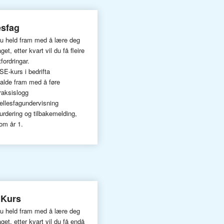
esfag
u held fram med å lære deg
aget, etter kvart vil du få fleire
tfordringar.
SE-kurs i bedrifta
alde fram med å føre
raksislogg
ellesfagundervisning
urdering og tilbakemelding,
om år 1.
 Kurs
u held fram med å lære deg
aget, etter kvart vil du få endå