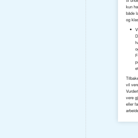
til und
kun ha
både l
og kla
V
D
h
o
F
p
e
Tilbak
vil ve
Vurderi
vere g
eller f
arbeide