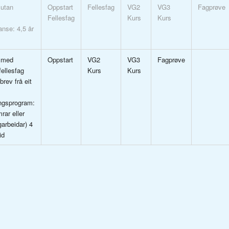
utan
Oppstart
Fellesfag
VG2
VG3
Fagprøve
Fellesfag
Kurs
Kurs
nse: 4,5 år
 med
Oppstart
VG2
VG3
Fagprøve
fellesfag
Kurs
Kurs
brev frå eit
ngsprogram:
rar eller
arbeidar) 4
id