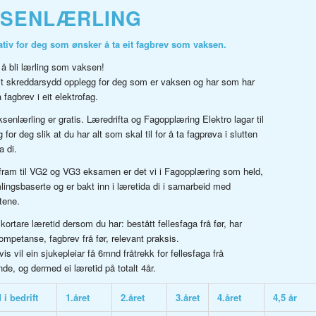
KSENLÆRLING
nativ for deg som ønsker å ta eit fagbrev som vaksen.
t å bli lærling som vaksen!
eit skreddarsydd opplegg for deg som er vaksen og har som har
ta fagbrev i eit elektrofag.
senlærling er gratis. Læredrifta og Fagopplæring Elektro lagar til
 for deg slik at du har alt som skal til for å ta fagprøva i slutten
a di.
 fram til VG2 og VG3 eksamen er det vi i Fagopplæring som held,
lingsbaserte og er bakt inn i læretida di i samarbeid med
tene.
kortare læretid dersom du har: bestått fellesfaga frå før, har
ompetanse, fagbrev frå før, relevant praksis.
s vil ein sjukepleiar få 6mnd fråtrekk for fellesfaga frå
de, og dermed ei læretid på totalt 4år.
 i bedrift
1.året
2.året
3.året
4.året
4,5 år