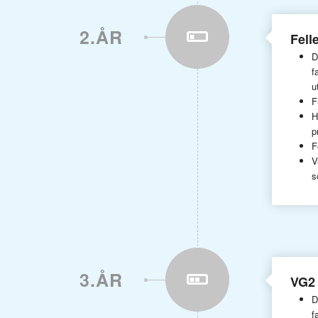
2.ÅR
Fell
D
f
u
F
H
p
F
V
s
3.ÅR
VG2
D
f