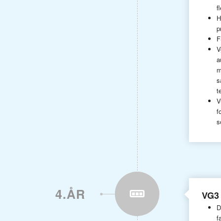
f
H
p
F
V
a
m
s
t
V
f
s
4.ÅR
VG3
D
f