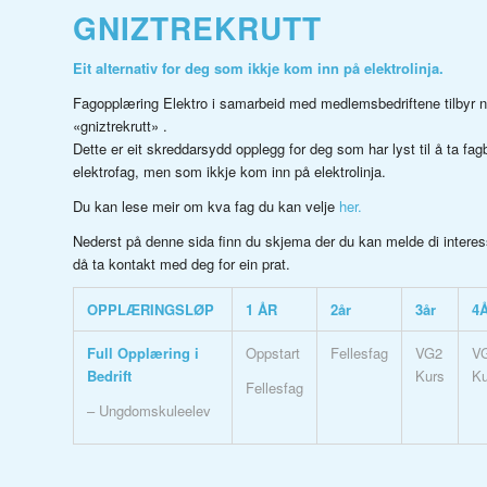
GNIZTREKRUTT
Eit alternativ for deg som ikkje kom inn på elektrolinja.
Fagopplæring Elektro i samarbeid med medlemsbedriftene tilbyr 
«gniztrekrutt» .
Dette er eit skreddarsydd opplegg for deg som har lyst til å ta fagb
elektrofag, men som ikkje kom inn på elektrolinja.
Du kan lese meir om kva fag du kan velje
her.
Nederst på denne sida finn du skjema der du kan melde di interess
då ta kontakt med deg for ein prat.
OPPLÆRINGSLØP
1 ÅR
2år
3år
4
Full Opplæring i
Oppstart
Fellesfag
VG2
V
Bedrift
Kurs
Ku
Fellesfag
– Ungdomskuleelev