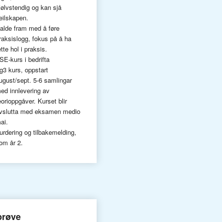
jølvstendig og kan sjå
eilskapen.
alde fram med å føre
raksislogg, fokus på å ha
ette hol i praksis.
SE-kurs i bedrifta
g3 kurs, oppstart
ugust/sept. 5-6 samlingar
ed innlevering av
eorioppgåver. Kurset blir
vslutta med eksamen medio
ai.
urdering og tilbakemelding,
om år 2.
prøve