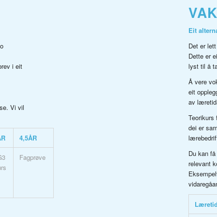
VA
Eit alter
no
Det er let
Dette er 
rev i eit
lyst til å 
Å vere vok
eit opplegg
av læretid
e. Vi vil
Teorikurs
dei er sam
lærebedrif
ÅR
4,5ÅR
Du kan få 
G3
Fagprøve
relevant k
rs
Eksempelvi
vidaregåan
Læretid