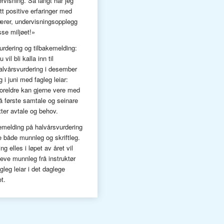
ervisning. Så langt har jeg
tt positive erfaringer med
ærer, undervisningsopplegg
sse miljøet!»
urdering og tilbakemelding:
u vil bli kalla inn til
alvårsvurdering i desember
g i juni med fagleg leiar:
oreldre kan gjerne vere med
å første samtale og seinare
tter avtale og behov.
emelding på halvårsvurdering
re både munnleg og skriftleg.
ng elles i løpet av året vil
jeve munnleg frå instruktør
agleg leiar i det daglege
t.