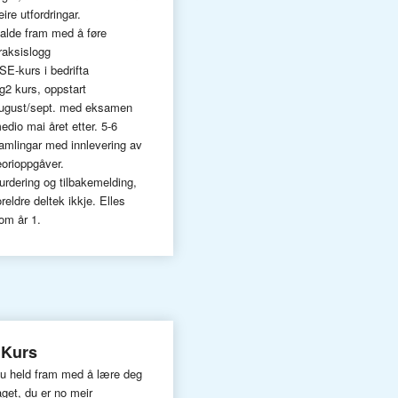
leire utfordringar.
alde fram med å føre
raksislogg
SE-kurs i bedrifta
g2 kurs, oppstart
ugust/sept. med eksamen
edio mai året etter. 5-6
amlingar med innlevering av
eorioppgåver.
urdering og tilbakemelding,
oreldre deltek ikkje. Elles
om år 1.
 Kurs
u held fram med å lære deg
aget, du er no meir