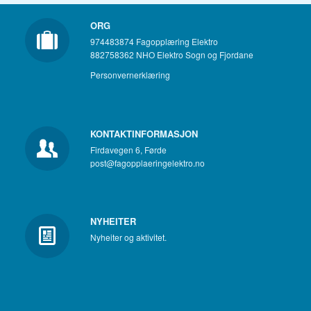
ORG
974483874 Fagopplæring Elektro
882758362 NHO Elektro Sogn og Fjordane
Personvernerklæring
KONTAKTINFORMASJON
Firdavegen 6, Førde
post@fagopplaeringelektro.no
NYHEITER
Nyheiter og aktivitet.